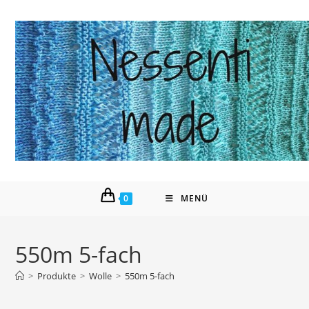
Zum
Inhalt
springen
0
MENÜ
550m 5-fach
>
Produkte
>
Wolle
>
550m 5-fach