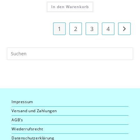
In den Warenkorb
1
2
3
4
Pre
Es
to
clo
the
sea
pan
Impressum
Versand und Zahlungen
AGB’s
Wiederrufsrecht
Datenschutzerklärung